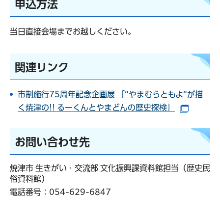
申込方法
当日直接会場までお越しください。
関連リンク
市制施行75周年記念企画展 「“やまむらともよ”が描
く焼津の!! るーくんとやまどんの歴史探検」
（別ウイ
お問い合わせ先
焼津市 生きがい・交流部 文化振興課資料館担当（歴史民
俗資料館）
電話番号：
054-629-6847