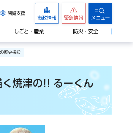
閲覧支援
市政情報
緊急情報
メニュー
しごと・産業
防災・安全
んの歴史探検
く焼津の!! るーくん