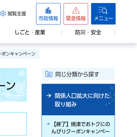
閲覧支援
市政情報
緊急情報
メニュー
しごと・産業
防災・安全
ーポンキャンペーン
同じ分類から探す
ーン
関係人口拡大に向けた
取り組み
【終了】焼津でおトクにの
んびりクーポンキャンペー