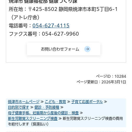
焼津市 健康福祉部 健康づくり課
所在地：〒425-8502 静岡県焼津市本町5丁目6-1
（アトレ庁舎）
電話番号：
054-627-4115
ファクス番号：054-627-9960
ページID：10284
ページ更新日：2026年3月1日
焼津市ホームページ
≫
こども・教育
≫
子育て応援ポータル
≫
目的別で探す
≫
健診・予防接種
≫
母子健康手帳、妊娠期から産後の健診・検査
≫
新生児聴覚スクリーニング検査
≫ 新生児聴覚スクリーニング検査の費用
を給付します（償還払い）