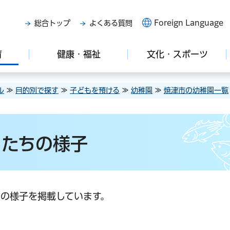
Foreign Language
総合トップ
よくある質問
育
健康・福祉
文化・スポーツ
ル
≫
目的別で探す
≫
子どもを預ける
≫
幼稚園
≫
焼津市の幼稚園一覧
もたちの様子
の様子を掲載しています。