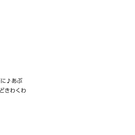
緒に♪あぶ
どきわくわ