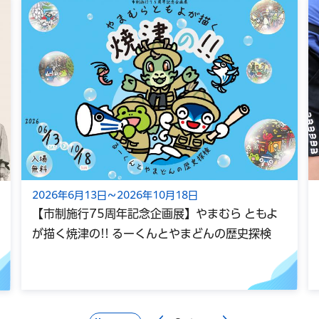
2026年8月7日
日
めざせ水道博士！～蛇口の向こうを親
やまむら ともよ
【受付終了】
まどんの歴史探検