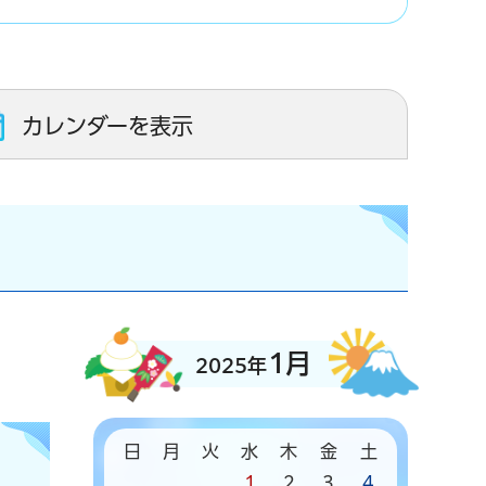
カレンダーを表示
1月
2025年
日
月
火
水
木
金
土
1
2
3
4