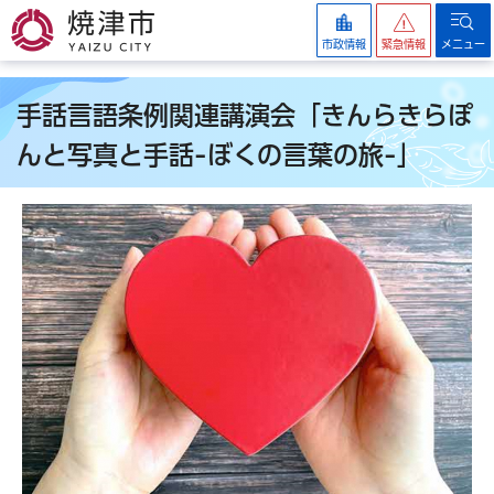
焼津市
市政情報
緊急情報
メニュー
手話言語条例関連講演会「きんらきらぽ
んと写真と手話-ぼくの言葉の旅-」