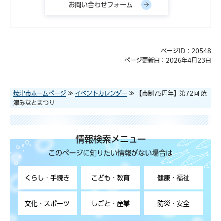
ページID：20548
ページ更新日：2026年4月23日
焼津市ホームページ
≫
イベントカレンダー
≫ 【市制75周年】第72回 焼
津みなとまつり
情報検索メニュー
このページに知りたい情報がない場合は
くらし・手続き
こども・教育
健康・福祉
文化・スポーツ
しごと・産業
防災・安全