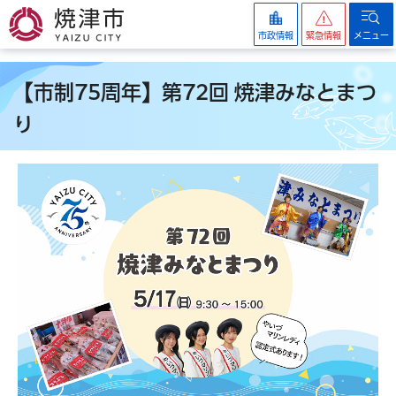
焼津市
市政情報
緊急情報
メニュー
【市制75周年】第72回 焼津みなとまつ
り