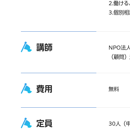
2.働け
3.個別
講師
NPO法
（顧問）
費用
無料
定員
30人（