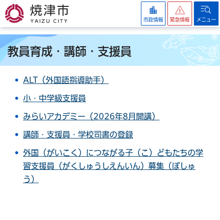
焼津市
市政情報
緊急情報
メニュー
教員育成・講師・支援員
ALT（外国語指導助手）
小・中学級支援員
みらいアカデミー（2026年8月開講）
講師・支援員・学校司書の登録
外国（がいこく）につながる子（こ）どもたちの学
習支援員（がくしゅうしえんいん）募集（ぼしゅ
う）