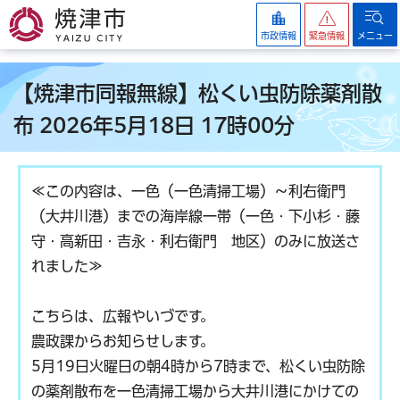
焼津市
市政情報
緊急情報
メニュー
【焼津市同報無線】松くい虫防除薬剤散
布 2026年5月18日 17時00分
≪この内容は、一色（一色清掃工場）〜利右衛門
（大井川港）までの海岸線一帯（一色・下小杉・藤
守・高新田・吉永・利右衛門 地区）のみに放送さ
れました≫
こちらは、広報やいづです。
農政課からお知らせします。
5月19日火曜日の朝4時から7時まで、松くい虫防除
の薬剤散布を一色清掃工場から大井川港にかけての