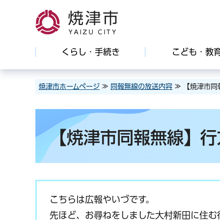
焼津市
くらし・手続き
こども・教
焼津市ホームページ
≫
同報無線の放送内容
≫ 【焼津市同報
【焼津市同報無線】行方
こちらは広報やいづです。
先ほど、お尋ねをしました大村新田に住む