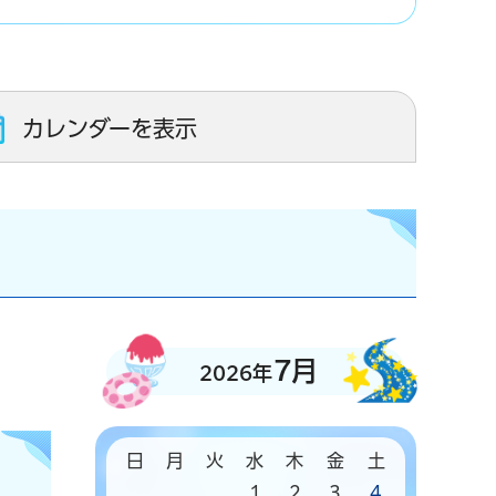
カレンダーを表示
7月
2026年
日
月
火
水
木
金
土
1
2
3
4