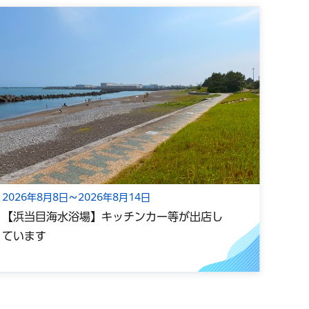
2026年8月8日～2026年8月14日
202
【浜当目海水浴場】キッチンカー等が出店し
光心
ています
ー小