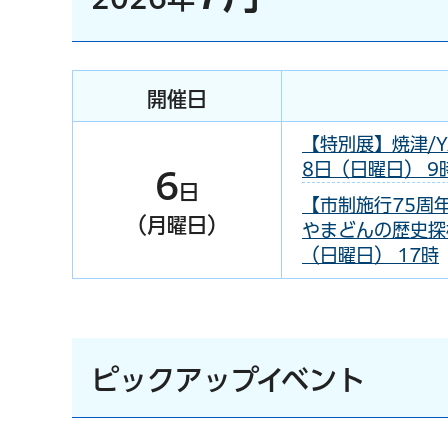
開催日
【特別展】焼津/Y
8日（日曜日） 9時
6
日
【市制施行75周
（月曜日）
やまどんの歴史探検 
（日曜日） 17時
ピックアップイベント