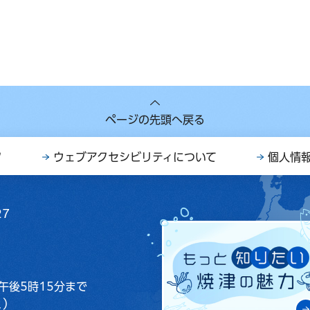
ページの先頭へ戻る
ク
ウェブアクセシビリティについて
個人情
27
午後5時15分まで
く）