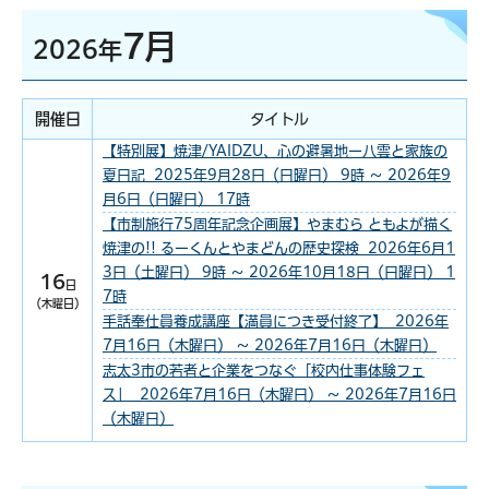
7月
2026年
開催日
タイトル
【特別展】焼津/YAIDZU、心の避暑地ー八雲と家族の
夏日記 2025年9月28日（日曜日） 9時 ～ 2026年9
月6日（日曜日） 17時
【市制施行75周年記念企画展】やまむら ともよが描く
焼津の!! るーくんとやまどんの歴史探検 2026年6月1
3日（土曜日） 9時 ～ 2026年10月18日（日曜日） 1
16
日
7時
（木曜日）
手話奉仕員養成講座【満員につき受付終了】 2026年
7月16日（木曜日） ～ 2026年7月16日（木曜日）
志太3市の若者と企業をつなぐ「校内仕事体験フェ
ス」 2026年7月16日（木曜日） ～ 2026年7月16日
（木曜日）