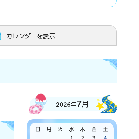
カレンダーを表示
7月
2026年
日
月
火
水
木
金
土
1
2
3
4