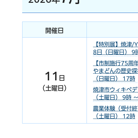
開催日
【特別展】焼津/Y
8日（日曜日） 9時
【市制施行75周
やまどんの歴史探検 
11
日
（日曜日） 17時
（土曜日）
焼津市ウィキペディ
（土曜日） 9時 ～
農業体験（受付終了
（土曜日） 12時