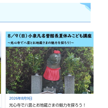
2026年8月9日
202
光心寺で八雲とお地蔵さまの魅力を探ろう！
令和