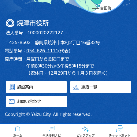
焼津市役所
法人番号 1000020222127
〒425-8502 静岡県焼津市本町2丁目16番32号
電話番号：
054-626-1111
(代表)
開庁時間：
月曜日から金曜日まで
午前8時30分から午後5時15分まで
（祝休日・12月29日から１月３日を除く）
施設案内
組織一覧
お問い合わせ
Copyright © Yaizu City. All rights reserved.
ホーム
生活便利ナビ
ピックアップ
チャットボット