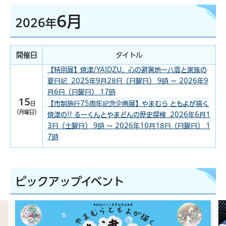
6月
2026年
開催日
タイトル
【特別展】焼津/YAIDZU、心の避暑地ー八雲と家族の
夏日記 2025年9月28日（日曜日） 9時 ～ 2026年9
月6日（日曜日） 17時
15
【市制施行75周年記念企画展】やまむら ともよが描く
日
（月曜日）
焼津の!! るーくんとやまどんの歴史探検 2026年6月1
3日（土曜日） 9時 ～ 2026年10月18日（日曜日） 1
7時
ピックアップイベント