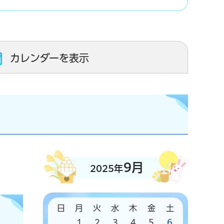
カレンダーを表示
9月
2025年
日
月
火
水
木
金
土
1
2
3
4
5
6