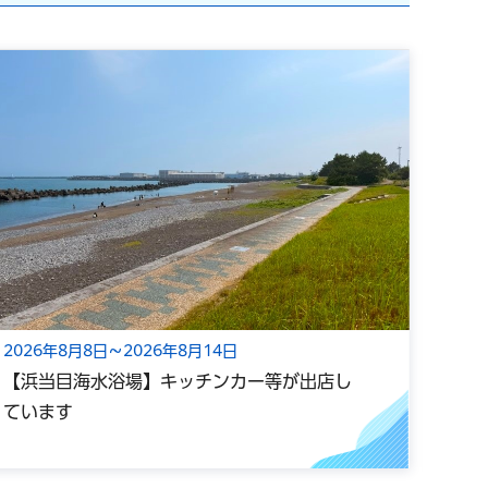
2026年8月8日～2026年8月14日
202
【浜当目海水浴場】キッチンカー等が出店し
光心
ています
ー小