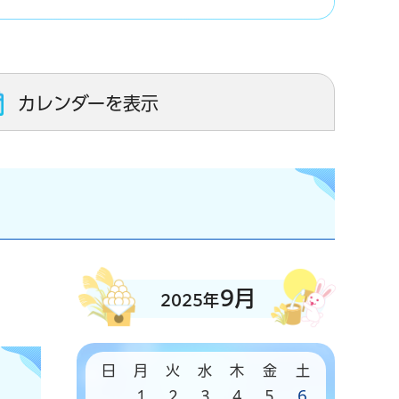
カレンダーを表示
9月
2025年
日
月
火
水
木
金
土
1
2
3
4
5
6