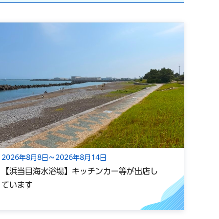
2026年8月8日～2026年8月14日
202
【浜当目海水浴場】キッチンカー等が出店し
光心
ています
ー小