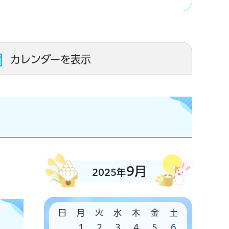
カレンダーを表示
9月
2025年
日
月
火
水
木
金
土
1
2
3
4
5
6