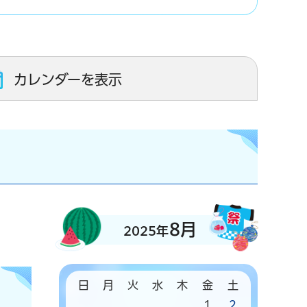
カレンダーを表示
8月
2025年
日
月
火
水
木
金
土
1
2