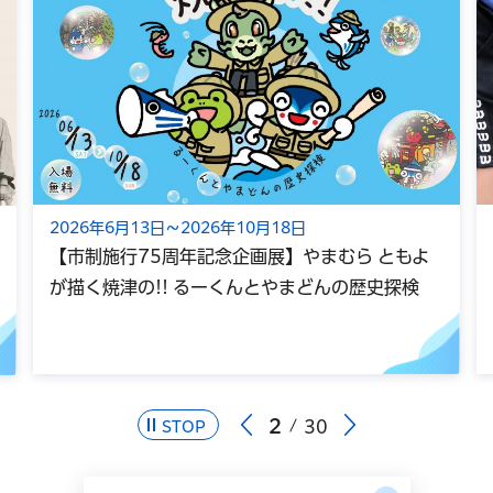
2026年8月7日
8日
めざせ水道博士！～蛇口の向こうを
】やまむら ともよ
【受付終了】
まどんの歴史探検
3
30
STOP