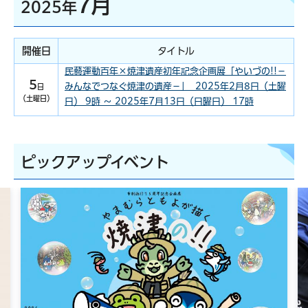
7月
2025年
開催日
タイトル
民藝運動百年×焼津遺産初年記念企画展「やいづの!!－
5
みんなでつなぐ焼津の遺産－」 2025年2月8日（土曜
日
（土曜日）
日） 9時 ～ 2025年7月13日（日曜日） 17時
ピックアップイベント