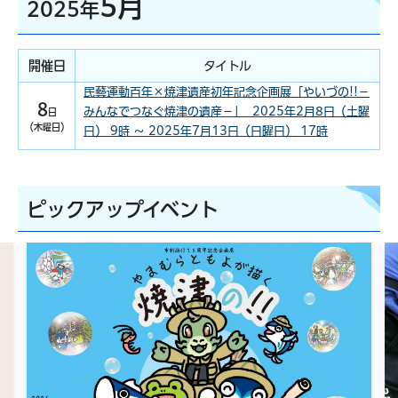
5月
2025年
開催日
タイトル
民藝運動百年×焼津遺産初年記念企画展「やいづの!!－
8
みんなでつなぐ焼津の遺産－」 2025年2月8日（土曜
日
（木曜日）
日） 9時 ～ 2025年7月13日（日曜日） 17時
ピックアップイベント