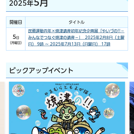
5月
2025年
開催日
タイトル
民藝運動百年×焼津遺産初年記念企画展「やいづの!!－
5
みんなでつなぐ焼津の遺産－」 2025年2月8日（土曜
日
（月曜日）
日） 9時 ～ 2025年7月13日（日曜日） 17時
ピックアップイベント