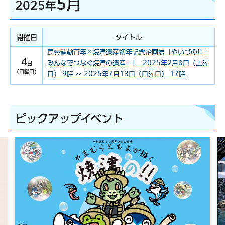
5月
2025年
開催日
タイトル
民藝運動百年×焼津遺産初年記念企画展「やいづの!!－
4
みんなでつなぐ焼津の遺産－」 2025年2月8日（土曜
日
（日曜日）
日） 9時 ～ 2025年7月13日（日曜日） 17時
ピックアップイベント