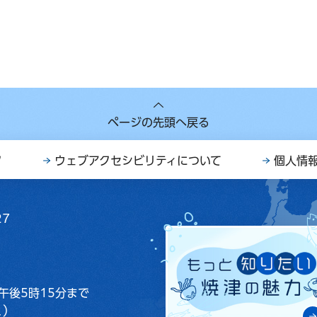
ページの先頭へ戻る
ク
ウェブアクセシビリティについて
個人情
27
午後5時15分まで
く）