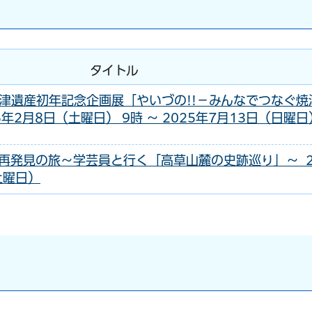
タイトル
津遺産初年記念企画展「やいづの!!－みんなでつなぐ焼
5年2月8日（土曜日） 9時 ～ 2025年7月13日（日曜日
再発見の旅～学芸員と行く「高草山麓の史跡巡り」～ 2
土曜日）