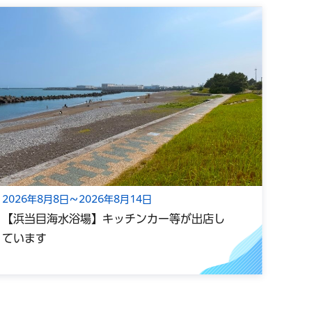
2026年8月8日～2026年8月14日
202
【浜当目海水浴場】キッチンカー等が出店し
光心
ています
ー小