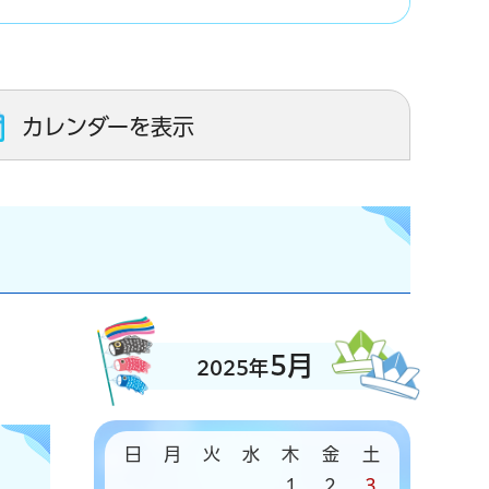
カレンダーを表示
5月
2025年
日
月
火
水
木
金
土
1
2
3