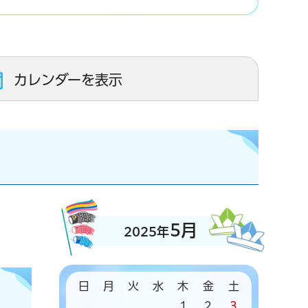
カレンダーを表示
5月
2025年
日
月
火
水
木
金
土
1
2
3