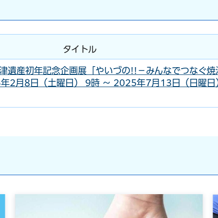
タイトル
津遺産初年記念企画展「やいづの!!－みんなでつなぐ焼
5年2月8日（土曜日） 9時 ～ 2025年7月13日（日曜日