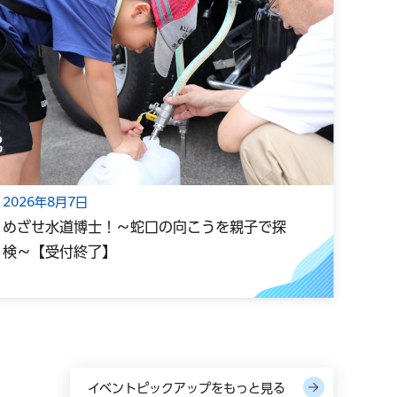
2026年8月7日
202
めざせ水道博士！～蛇口の向こうを親子で探
【温
検～【受付終了】
ポー
イベントピックアップをもっと見る