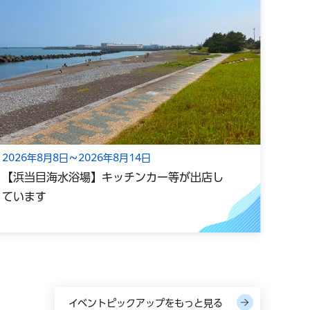
2026年8月8日～2026年8月14日
202
【浜当目海水浴場】キッチンカー等が出店し
光心
ています
ー小
イベントピックアップをもっと見る