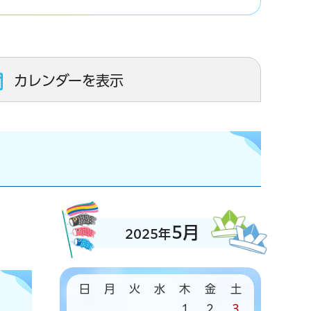
カレンダーを表示
5月
2025年
日
月
火
水
木
金
土
1
2
3