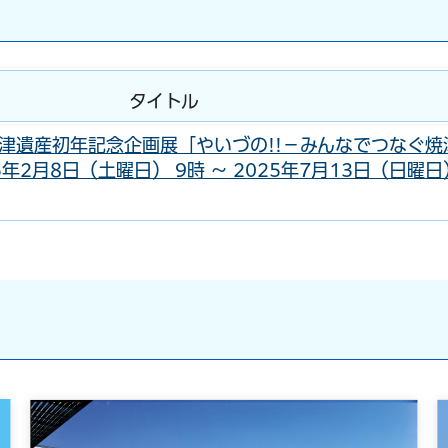
タイトル
津遺産初年記念企画展「やいづの!!－みんなでつなぐ焼
5年2月8日（土曜日） 9時 ～ 2025年7月13日（日曜日