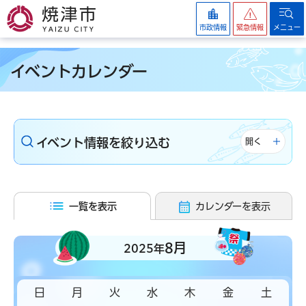
焼津市
市政情報
緊急情報
メニュー
イベントカレンダー
イベント情報を絞り込む
開く
一覧を表示
カレンダーを表示
8月
2025年
日
月
火
水
木
金
土