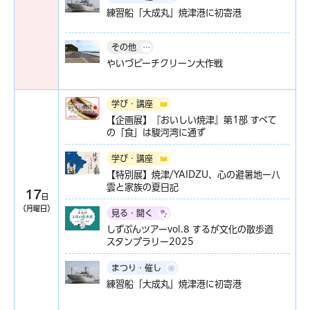
練習船「大成丸」焼津港に初寄港
その他
やいづビーチクリーン大作戦
学び・講座
【企画展】『おいしい焼津』第1部 すべて
の「食」は駿河湾に通ず
学び・講座
【特別展】焼津/YAIDZU、心の避暑地ー八
雲と家族の夏日記
17
日
（月曜日）
見る・聞く
しずぶんツアーvol.8 するが文化の散歩道
スタンプラリー2025
まつり・催し
練習船「大成丸」焼津港に初寄港