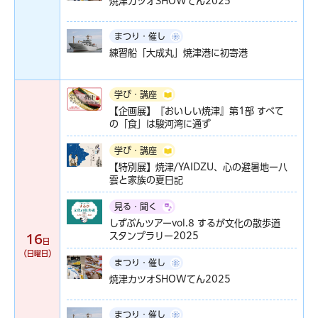
焼津カツオSHOWてん2025
まつり・催し
練習船「大成丸」焼津港に初寄港
学び・講座
【企画展】『おいしい焼津』第1部 すべて
の「食」は駿河湾に通ず
学び・講座
【特別展】焼津/YAIDZU、心の避暑地ー八
雲と家族の夏日記
見る・聞く
しずぶんツアーvol.8 するが文化の散歩道
スタンプラリー2025
16
日
（日曜日）
まつり・催し
焼津カツオSHOWてん2025
まつり・催し