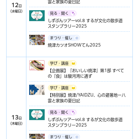
雲と家族の夏日記
12
日
（水曜日）
見る・聞く
しずぶんツアーvol.8 するが文化の散歩道
スタンプラリー2025
まつり・催し
焼津カツオSHOWてん2025
学び・講座
【企画展】『おいしい焼津』第1部 すべて
の「食」は駿河湾に通ず
学び・講座
【特別展】焼津/YAIDZU、心の避暑地ー八
雲と家族の夏日記
見る・聞く
13
日
しずぶんツアーvol.8 するが文化の散歩道
（木曜日）
スタンプラリー2025
まつり・催し