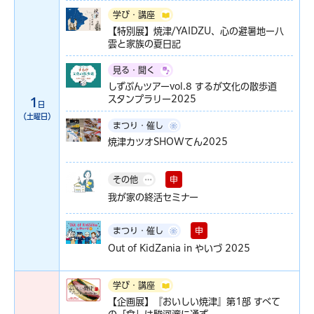
学び・講座
【特別展】焼津/YAIDZU、心の避暑地ー八
雲と家族の夏日記
見る・聞く
しずぶんツアーvol.8 するが文化の散歩道
スタンプラリー2025
1
日
（土曜日）
まつり・催し
焼津カツオSHOWてん2025
申
その他
我が家の終活セミナー
申
まつり・催し
Out of KidZania in やいづ 2025
学び・講座
【企画展】『おいしい焼津』第1部 すべて