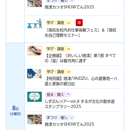
まつり・催し
焼津カツオSHOWてん2025
申
学び・講座
『高校生校内お仕事体験フェス』＆『高校
生自己理解セミナー』
学び・講座
【企画展】『おいしい焼津』第1部 すべて
の「食」は駿河湾に通ず
学び・講座
【特別展】焼津/YAIDZU、心の避暑地ー八
雲と家族の夏日記
見る・聞く
しずぶんツアーvol.8 するが文化の散歩道
スタンプラリー2025
8
日
（土曜日）
まつり・催し
焼津カツオSHOWてん2025