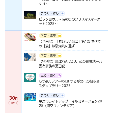
くり～
まつり・催し
ピックヨウル～海の街のクリスマスマーケ
ット2025～
学び・講座
【企画展】『おいしい焼津』第1部 すべて
の「食」は駿河湾に通ず
学び・講座
【特別展】焼津/YAIDZU、心の避暑地ー八
雲と家族の夏日記
見る・聞く
しずぶんツアーvol.8 するが文化の散歩道
スタンプラリー2025
まつり・催し
30
日
焼津市ライトアップ・イルミネーション20
（日曜日）
25（海空ファンタジア）