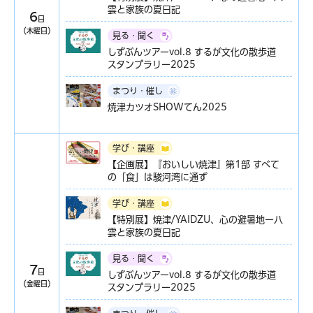
雲と家族の夏日記
6
日
（木曜日）
見る・聞く
しずぶんツアーvol.8 するが文化の散歩道
スタンプラリー2025
まつり・催し
焼津カツオSHOWてん2025
学び・講座
【企画展】『おいしい焼津』第1部 すべて
の「食」は駿河湾に通ず
学び・講座
【特別展】焼津/YAIDZU、心の避暑地ー八
雲と家族の夏日記
見る・聞く
7
日
しずぶんツアーvol.8 するが文化の散歩道
（金曜日）
スタンプラリー2025