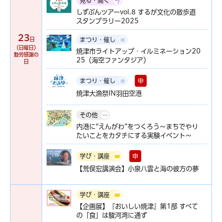
見る・聞く
しずぶんツアーvol.8 するが文化の散歩道
スタンプラリー2025
23
日
まつり・催し
（日曜日）
焼津市ライトアップ・イルミネーション20
勤労感謝の
25（海空ファンタジア）
日
申
まつり・催し
焼津大漁祭IN羽田空港
その他
内港に“えんがわ”をつくろう～まちでやり
たいことをカタチにする実験イベント～
申
学び・講座
【荒俣宏講演会】小泉八雲と海の彼方の夢
学び・講座
【企画展】『おいしい焼津』第1部 すべて
の「食」は駿河湾に通ず