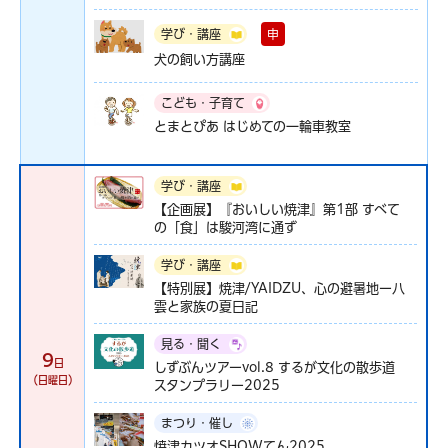
申
学び・講座
犬の飼い方講座
こども・子育て
とまとぴあ はじめての一輪車教室
学び・講座
【企画展】『おいしい焼津』第1部 すべて
の「食」は駿河湾に通ず
学び・講座
【特別展】焼津/YAIDZU、心の避暑地ー八
雲と家族の夏日記
見る・聞く
9
日
しずぶんツアーvol.8 するが文化の散歩道
（日曜日）
スタンプラリー2025
まつり・催し
焼津カツオSHOWてん2025