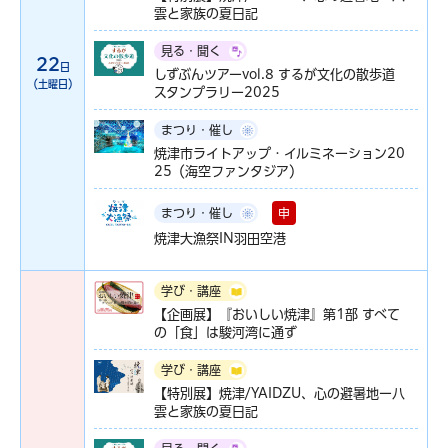
雲と家族の夏日記
見る・聞く
22
日
しずぶんツアーvol.8 するが文化の散歩道
（土曜日）
スタンプラリー2025
まつり・催し
焼津市ライトアップ・イルミネーション20
25（海空ファンタジア）
申
まつり・催し
焼津大漁祭IN羽田空港
学び・講座
【企画展】『おいしい焼津』第1部 すべて
の「食」は駿河湾に通ず
学び・講座
【特別展】焼津/YAIDZU、心の避暑地ー八
雲と家族の夏日記