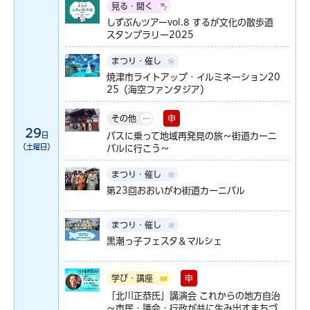
見る・聞く
しずぶんツアーvol.8 するが文化の散歩道
スタンプラリー2025
まつり・催し
焼津市ライトアップ・イルミネーション20
25（海空ファンタジア）
申
その他
29
日
バスに乗って地域再発見の旅～街道カーニ
（土曜日）
バルに行こう～
まつり・催し
第23回おおいがわ街道カーニバル
まつり・催し
黒潮っ子フェスタ＆マルシェ
申
学び・講座
「北川正恭氏」講演会 これからの地方自治
～市民・議会・行政が共に生み出すまちづ