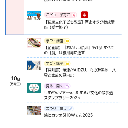
申
こども・子育て
【伝統文化子ども教室】歴史オタク養成講
座（受付終了）
学び・講座
【企画展】『おいしい焼津』第1部 すべて
の「食」は駿河湾に通ず
学び・講座
【特別展】焼津/YAIDZU、心の避暑地ー八
雲と家族の夏日記
10
日
（月曜日）
見る・聞く
しずぶんツアーvol.8 するが文化の散歩道
スタンプラリー2025
まつり・催し
焼津カツオSHOWてん2025