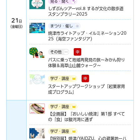
見る・聞く
しずぶんツアーvol.8 するが文化の散歩道
スタンプラリー2025
21
日
まつり・催し
（金曜日）
焼津市ライトアップ・イルミネーション20
25（海空ファンタジア）
申
その他
バスに乗って地域再発見の旅～みかん狩り
体験＆高草山山麓ウォーク～
申
学び・講座
スタートアップワークショップ「起業家育
成プログラム」
学び・講座
【企画展】『おいしい焼津』第1部 すべて
の「食」は駿河湾に通ず
学び・講座
【特別展】焼津/YAIDZU、心の避暑地ー八