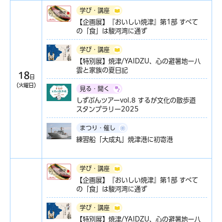
学び・講座
【企画展】『おいしい焼津』第1部 すべて
の「食」は駿河湾に通ず
学び・講座
【特別展】焼津/YAIDZU、心の避暑地ー八
雲と家族の夏日記
18
日
（火曜日）
見る・聞く
しずぶんツアーvol.8 するが文化の散歩道
スタンプラリー2025
まつり・催し
練習船「大成丸」焼津港に初寄港
学び・講座
【企画展】『おいしい焼津』第1部 すべて
の「食」は駿河湾に通ず
学び・講座
【特別展】焼津/YAIDZU、心の避暑地ー八