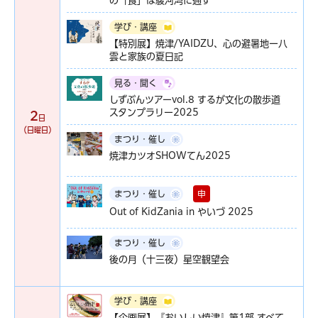
の「食」は駿河湾に通ず
学び・講座
【特別展】焼津/YAIDZU、心の避暑地ー八
雲と家族の夏日記
見る・聞く
しずぶんツアーvol.8 するが文化の散歩道
スタンプラリー2025
2
日
（日曜日）
まつり・催し
焼津カツオSHOWてん2025
申
まつり・催し
Out of KidZania in やいづ 2025
まつり・催し
後の月（十三夜）星空観望会
学び・講座
【企画展】『おいしい焼津』第1部 すべて