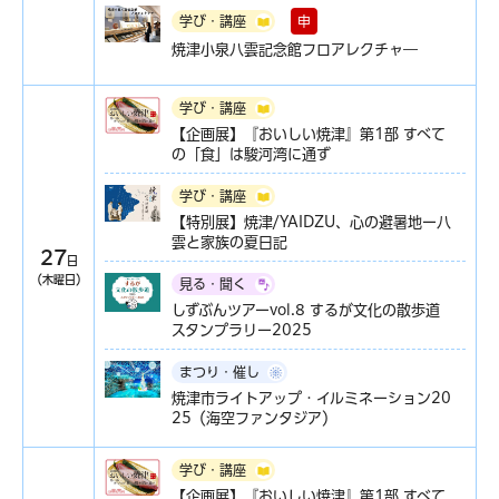
申
学び・講座
焼津小泉八雲記念館フロアレクチャ―
学び・講座
【企画展】『おいしい焼津』第1部 すべて
の「食」は駿河湾に通ず
学び・講座
【特別展】焼津/YAIDZU、心の避暑地ー八
雲と家族の夏日記
27
日
（木曜日）
見る・聞く
しずぶんツアーvol.8 するが文化の散歩道
スタンプラリー2025
まつり・催し
焼津市ライトアップ・イルミネーション20
25（海空ファンタジア）
学び・講座
【企画展】『おいしい焼津』第1部 すべて