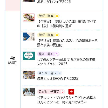
おおいがわフェア2025
学び・講座
【企画展】『おいしい焼津』第1部 すべて
の「食」は駿河湾に通ず
学び・講座
【特別展】焼津/YAIDZU、心の避暑地ー八
雲と家族の夏日記
見る・聞く
4
日
しずぶんツアーvol.8 するが文化の散歩道
（火曜日）
スタンプラリー2025
まつり・催し
焼津カツオSHOWてん2025
申
こども・子育て
ペアレント・プログラム～子どもへの関わ
り方のヒントを一緒に見つけよう～