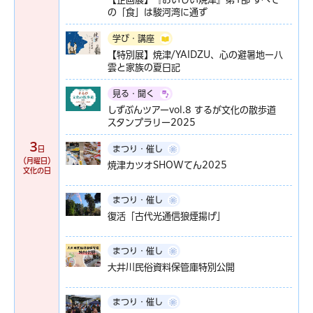
の「食」は駿河湾に通ず
学び・講座
【特別展】焼津/YAIDZU、心の避暑地ー八
雲と家族の夏日記
見る・聞く
しずぶんツアーvol.8 するが文化の散歩道
スタンプラリー2025
3
まつり・催し
日
（月曜日）
焼津カツオSHOWてん2025
文化の日
まつり・催し
復活「古代光通信狼煙揚げ」
まつり・催し
大井川民俗資料保管庫特別公開
まつり・催し