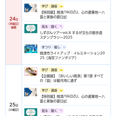
学び・講座
【特別展】焼津/YAIDZU、心の避暑地ー八
雲と家族の夏日記
24
日
（月曜日）
見る・聞く
振替
しずぶんツアーvol.8 するが文化の散歩道
スタンプラリー2025
まつり・催し
焼津市ライトアップ・イルミネーション20
25（海空ファンタジア）
学び・講座
【企画展】『おいしい焼津』第1部 すべて
の「食」は駿河湾に通ず
学び・講座
【特別展】焼津/YAIDZU、心の避暑地ー八
雲と家族の夏日記
25
日
（火曜日）
見る・聞く