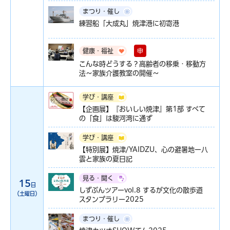
まつり・催し
練習船「大成丸」焼津港に初寄港
申
健康・福祉
こんな時どうする？高齢者の移乗・移動方
法～家族介護教室の開催～
学び・講座
【企画展】『おいしい焼津』第1部 すべて
の「食」は駿河湾に通ず
学び・講座
【特別展】焼津/YAIDZU、心の避暑地ー八
雲と家族の夏日記
見る・聞く
15
日
しずぶんツアーvol.8 するが文化の散歩道
（土曜日）
スタンプラリー2025
まつり・催し