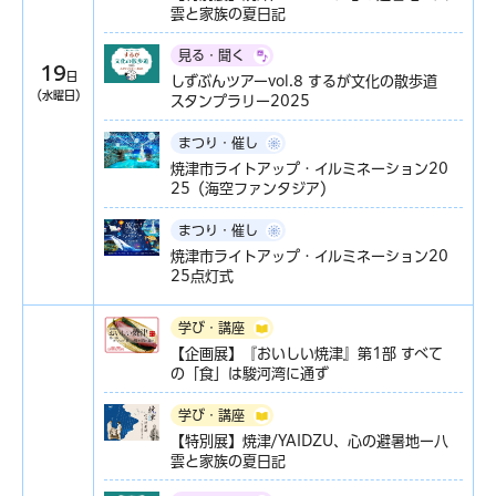
雲と家族の夏日記
見る・聞く
19
日
しずぶんツアーvol.8 するが文化の散歩道
（水曜日）
スタンプラリー2025
まつり・催し
焼津市ライトアップ・イルミネーション20
25（海空ファンタジア）
まつり・催し
焼津市ライトアップ・イルミネーション20
25点灯式
学び・講座
【企画展】『おいしい焼津』第1部 すべて
の「食」は駿河湾に通ず
学び・講座
【特別展】焼津/YAIDZU、心の避暑地ー八
雲と家族の夏日記