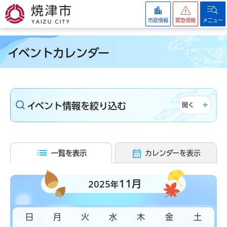
焼津市
市政情報
緊急情報
メニュー
イベントカレンダー
イベント情報を絞り込む
開く
一覧を表示
カレンダーを表示
11月
2025年
日
月
火
水
木
金
土