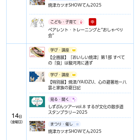
焼津カツオSHOWてん2025
申
こども・子育て
ペアレント・トレーニングと”おしゃべり
会”
学び・講座
【企画展】『おいしい焼津』第1部 すべて
の「食」は駿河湾に通ず
学び・講座
【特別展】焼津/YAIDZU、心の避暑地ー八
雲と家族の夏日記
見る・聞く
しずぶんツアーvol.8 するが文化の散歩道
スタンプラリー2025
14
日
（金曜日）
まつり・催し
焼津カツオSHOWてん2025