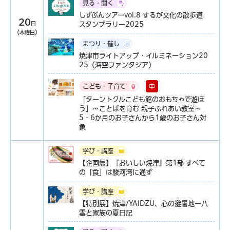
見る・聞く
しずぶんツアーvol.8 するが文化の散歩道
20
日
スタンプラリー2025
（木曜日）
まつり・催し
焼津市ライトアップ・イルミネーション20
25（海空ファンタジア）
申
こども・子育て
「ターントクルこども館のおもちゃで遊ぼ
う」～ことばを育む 親子ふれあい教室～
5・6か月のお子さんから1歳のお子さん対
象
学び・講座
【企画展】『おいしい焼津』第1部 すべて
の「食」は駿河湾に通ず
学び・講座
【特別展】焼津/YAIDZU、心の避暑地ー八
雲と家族の夏日記