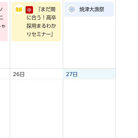
ン
『まだ間
焼津大漁祭
申
ニ
に合う！高卒
しゃ
採用まるわか
りセミナー』
26日
27日