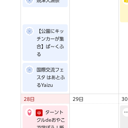
焼津大漁祭
【公園にキッ
チンカーが集
合】ぱ～くふ
る
国際交流フェ
スタ はあとふ
るYaizu
28日
29日
3
ターント
申
クルdeおやこ
で学ぼう！断