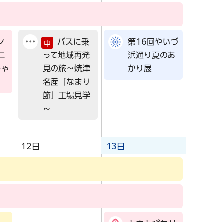
ン
バスに乗
第16回やいづ
申
ニ
って地域再発
浜通り夏のあ
しゃ
見の旅～焼津
かり展
名産「なまり
節」工場見学
～
12日
13日