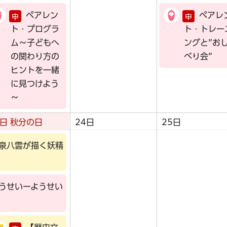
ペアレン
ペアレ
申
申
ト・プログラ
ト・トレー
ム～子どもへ
ングと”お
の関わり方の
べり会”
ヒントを一緒
に見つけよう
～
3日
秋分の日
24日
25日
泉八雲が描く妖精
うせいーようせい