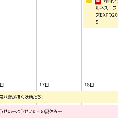
静岡ウ
申
ルネス・フ
ズEXPO20
5
6日
17日
18日
泉八雲が描く妖精たち」
うせいーようせいたちの夏休みー