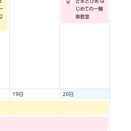
ェ
とまとぴあ は
ー
じめての一輪
2
車教室
19日
20日