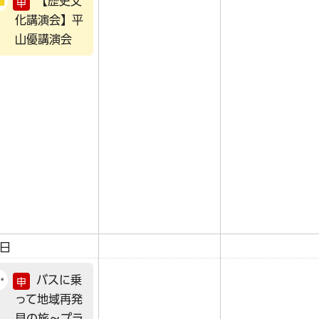
【歴史文
申
化講演会】平
山優講演会
0日
バスに乗
申
って地域再発
見の旅～プラ