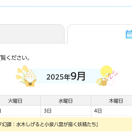
ご覧ください。
9月
2025年
火曜日
水曜日
木曜日
日
3日
4日
ク幻譚：水木しげると小泉八雲が描く妖精たち」