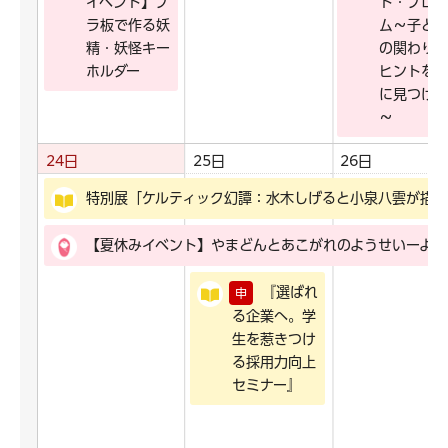
イベント】プ
ト・プロ
ラ板で作る妖
ム～子ど
精・妖怪キー
の関わり
ホルダー
ヒントを
に見つけ
～
24日
25日
26日
特別展「ケルティック幻譚：水木しげると小泉八雲が描く
【夏休みイベント】やまどんとあこがれのようせいーよう
『選ばれ
申
る企業へ。学
生を惹きつけ
る採用力向上
セミナー』