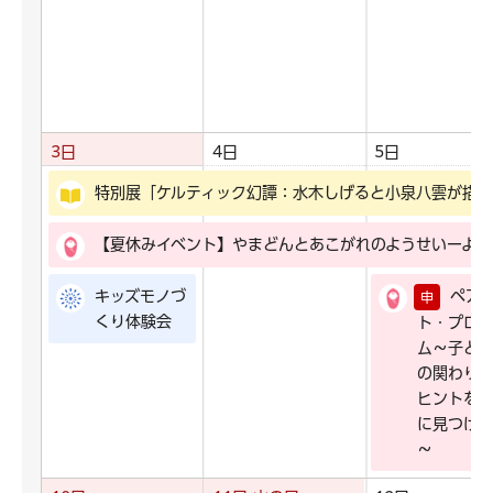
3日
4日
5日
特別展「ケルティック幻譚：水木しげると小泉八雲が描く
【夏休みイベント】やまどんとあこがれのようせいーよう
キッズモノづ
ペア
申
くり体験会
ト・プロ
ム～子ど
の関わり
ヒントを
に見つけ
～