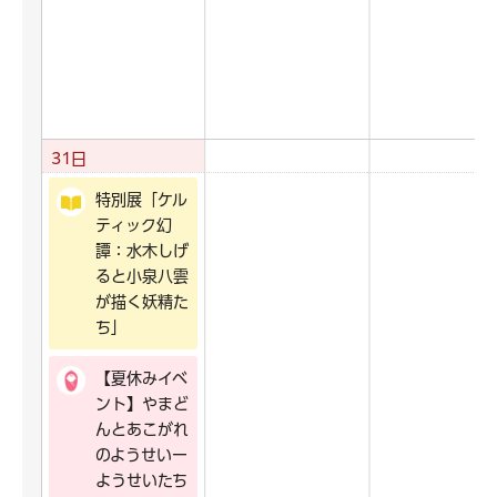
31日
特別展「ケル
ティック幻
譚：水木しげ
ると小泉八雲
が描く妖精た
ち」
【夏休みイベ
ント】やまど
んとあこがれ
のようせいー
ようせいたち