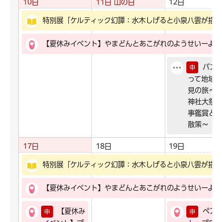
10日
11日
山の日
12日
特別展「ケルティック幻譚：水木しげると小泉八雲が描く
【夏休みイベント】やまどんとあこがれのようせいーよう
バス
申
って地域
見の旅～
神社大祭
事鑑賞と
散策～
17日
18日
19日
特別展「ケルティック幻譚：水木しげると小泉八雲が描く
【夏休みイベント】やまどんとあこがれのようせいーよう
【夏休み
ペア
申
申